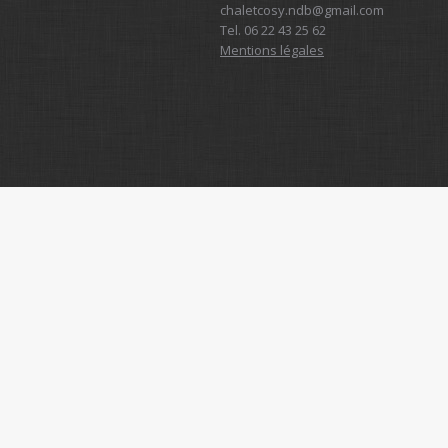
chaletcosy.ndb@gmail.com
Tel. 06 22 43 25 62
Mentions légales