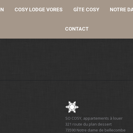
IN
VIN
COSY LODGE VORES
COSY LODGE VORES
GÎTE COSY
GÎTE COSY
NOTRE D
NOTRE 
CONTACT
CONTACT
SO COSY, appartements à louer
321 route du plan dessert
73590 Notre dame de bellecombe