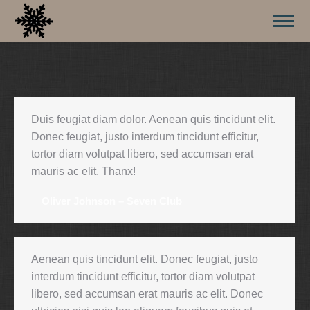
Duis feugiat diam dolor. Aenean quis tincidunt elit.
Donec feugiat, justo interdum tincidunt efficitur,
tortor diam volutpat libero, sed accumsan erat
mauris ac elit. Thanx!
Oliver Johnson – Seven Club
Aenean quis tincidunt elit. Donec feugiat, justo
interdum tincidunt efficitur, tortor diam volutpat
libero, sed accumsan erat mauris ac elit. Donec